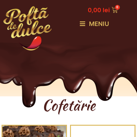
0,00
lei
MENIU
Cofetărie